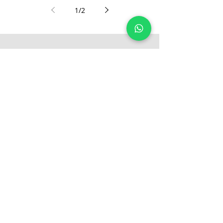
1
/
2
Minha família é muito bem
atendida, há mais de 10 anos,
pelo Dr. Rafael Pinz. Quando
penso em um médico
comprometido com a medicina e
seus pacientes me lembro sempre
ele. A nova sede da Clinica CDO
está bem mais ampla e moderna.
O edifício possui estacionamento