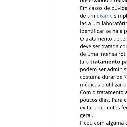
observando a regiã
Em casos de dúvidas
de um 
exame
 simpl
las a um laboratóri
identificar se há a
O tratamento depe
deve ser tratada co
de uma intensa roti
Já o
 tratamento pa
podem ser administr
costuma durar de 7
médicas e utilizar 
Com o tratamento 
poucos dias. Para e
evitar ambientes f
geral.
Ficou com alguma dú