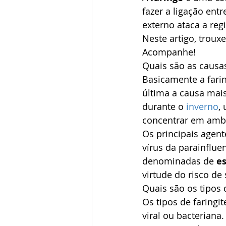
fazer a ligação ent
externo ataca a reg
Neste artigo, troux
Acompanhe!
Quais são as causas
Basicamente a farin
última a causa mai
durante o 
inverno
,
concentrar em ambi
Os principais agent
vírus da parainfluen
denominadas de 
e
virtude do risco d
Quais são os tipos
Os tipos de faringi
viral ou bacteriana