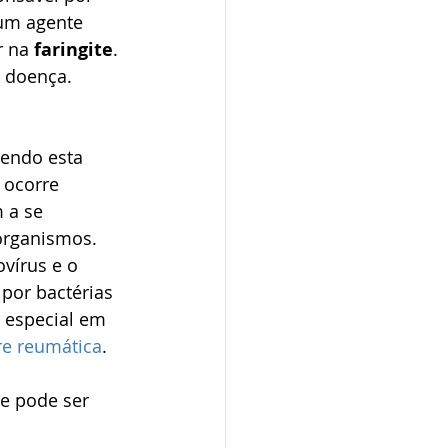
gum agente 
r na 
faringite
. 
 doença. 
sendo esta 
 ocorre 
 a se 
organismos.
vírus e o 
or bactérias 
 especial em 
re reumática
. 
ue pode ser 