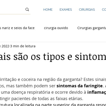
HOME
EXAMES
CIRURGIAS
CO
s nariz e seios da face
cirurgia ouvido
Cirurgias gargant
e 2022
3 min de leitura
Rinoplastia
Laringologia
ais são os tipos e sinto
e
rritação e coceira na região da garganta? Estes sinais
ados, mas também podem ser 
sintomas da faringite
.
 uma doença respiratória e ocorre devido à 
inflamaç
ingir pacientes de todas as faixas etárias.
trutura localizada na parte superior da garganta resp