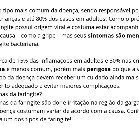
 o tipo mais comum da doença, sendo responsável por
rianças e até 80% dos casos em adultos. Como o pr
aringite possui origem viral e costuma estar acompanh
 causa – como a gripe – mas seus 
sintomas são men
ite bacteriana.
a
rca de 15% das inflamações em adultos e 30% nas cri
na
 é menos comum, porém mais 
perigosa
 do que a v
tipo da doença devem receber um cuidado ainda mais 
ento adequado e evitar maiores complicações.
as da faringite?
mas da faringite são dor e irritação na região da garg
oença costumam variar de acordo com a causa. Con
 um dos tipos de faringite!