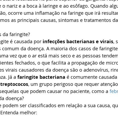
re o nariz e a boca à laringe e ao esôfago. Quando al
ião, ocorre uma inflamação na faringe que irá resulta
emos as principais causas, sintomas e tratamentos da
 da faringite?
gite é causada por 
infecções bacterianas e virais
, 
s comum da doença. A maioria dos casos de faringite
 uma vez que o ar está mais seco e as pessoas tendem
entes fechados, o que facilita a propagação de micr
es virais causadores da doença são o adenovírus, rino
za. Já a 
faringite bacteriana
 é comumente causada p
streptococos
, um grupo perigoso que requer atenção
e sequelas que podem causar no paciente, como a 
feb
 da doença?
te podem ser classificados em relação a sua causa, q
. Entenda melhor: