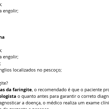
a;
a engolir;
ana
a;
a engolir;
;
nglios localizados no pescoço;
ite?
as da faringite
, o recomendado é que o paciente pr
ologista
 o quanto antes para garantir o correto diagn
agnosticar a doença, o médico realiza um exame clíni