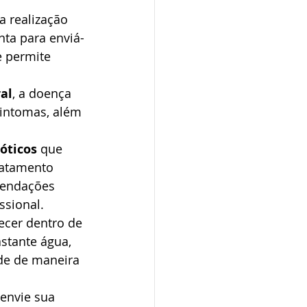
a realização 
nta para enviá-
e permite 
ral
, a doença 
 sintomas, além 
óticos
 que 
ratamento 
mendações 
sional. 
cer dentro de 
stante água, 
de de maneira 
 envie sua 