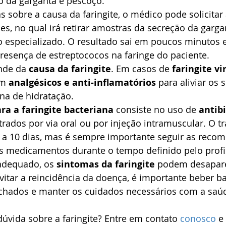
o da garganta e pescoço.
 sobre a causa da faringite, o médico pode solicitar 
es, no qual irá retirar amostras da secreção da garga
o especializado. O resultado sai em poucos minutos 
 presença de estreptococos na faringe do paciente.
nde da 
causa da faringite
. Em casos de
 faringite vi
m 
analgésicos e anti-inflamatórios
 para aliviar os
na de hidratação. 
ra a faringite bacteriana
 consiste no uso de 
antibi
ados por via oral ou por injeção intramuscular. O t
 a 10 dias, mas é sempre importante seguir as reco
os medicamentos durante o tempo definido pelo profis
adequado, os 
sintomas da faringite
 podem desapare
vitar a reincidência da doença, é importante beber ba
echados e manter os cuidados necessários com a saú
vida sobre a faringite? Entre em contato 
conosco
 e