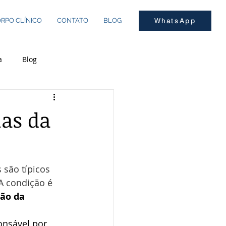
RPO CLÍNICO
CONTATO
BLOG
WhatsApp
a
Blog
mas da
 são típicos 
 A condição é 
ão da 
onsável por 