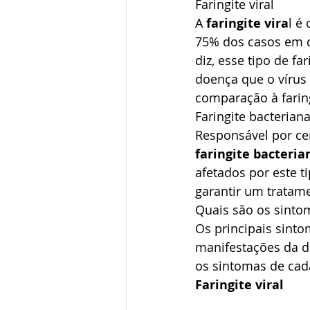
Faringite viral
A 
faringite vira
l é
75% dos casos em c
diz, esse tipo de f
doença que o vírus
comparação à faring
Faringite bacterian
Responsável por ce
faringite bacteria
afetados por este 
garantir um tratam
Quais são os sintom
Os principais sinto
manifestações da d
os sintomas de cada
Faringite viral