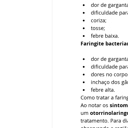
dor de gargant
dificuldade par
coriza;
tosse;
febre baixa.
Faringite bacteri
dor de gargant
dificuldade par
dores no corpo
inchaço dos gâ
febre alta.
Como tratar a faring
Ao notar os 
sintom
um 
otorrinolaring
tratamento. Para di