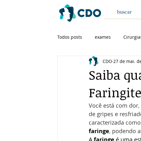
Todos posts
exames
Cirurgia
CDO
27 de mai. d
Cirurgia de cabeça e pescoço
Saiba qu
Faringit
Você está com dor, i
de gripes e resfri
caracterizada como
faringe
, podendo at
A 
faringe
 é uma es