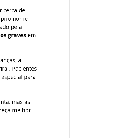
 cerca de 
óprio nome 
ado pela 
os graves
 em 
anças, a
iral. Pacientes 
especial para 
anta, mas as 
heça melhor 