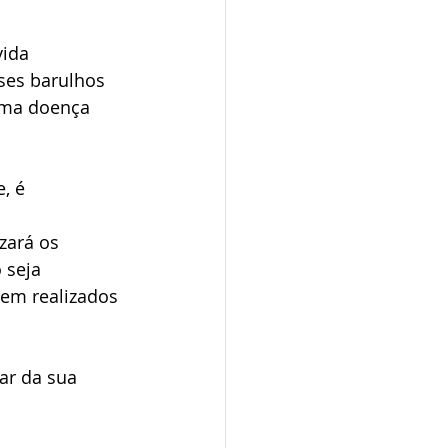
ida 
ses barulhos 
uma doença 
, é 
zará os 
 seja 
rem realizados 
ar da sua 