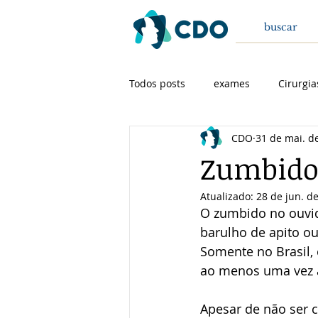
Todos posts
exames
Cirurgia
CDO
31 de mai. d
Cirurgia de cabeça e pescoço
Zumbido 
Atualizado:
28 de jun. d
O zumbido no ouvid
barulho de apito o
Somente no Brasil,
ao menos uma vez a
Apesar de não ser c