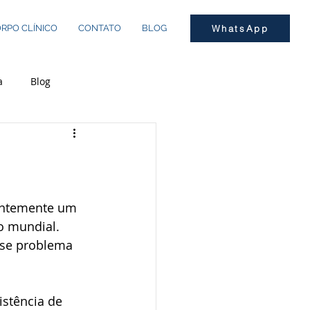
RPO CLÍNICO
CONTATO
BLOG
WhatsApp
a
Blog
antemente um 
o mundial. 
sse problema 
stência de 