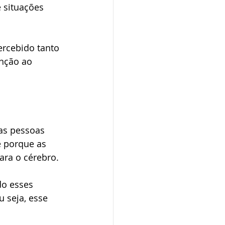
 situações 
ercebido tanto 
nção ao 
as pessoas 
 porque as 
ara o cérebro.
o esses 
 seja, esse 