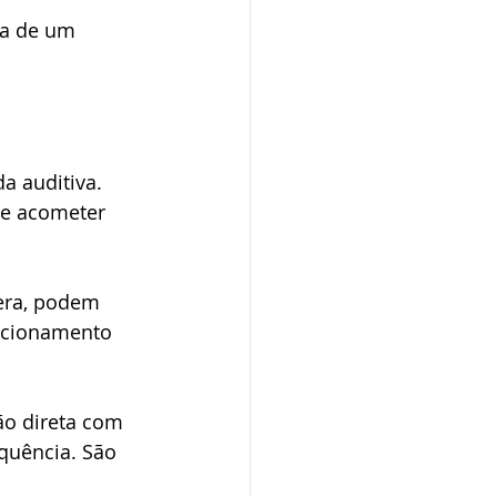
ia de um 
 auditiva. 
de acometer 
era, podem 
ncionamento 
ão direta com 
quência. São 