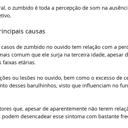
ral, o zumbido é toda a percepção de som na ausênc
tivo.  
rincipais causas
casos de zumbido no ouvido tem relação com a perda
mais comum que ele surja na terceira idade, apesar 
faixas etárias.  
cções ou lesões no ouvido, bem como o excesso de c
nto desses barulhinhos, visto que influenciam no fu
atores que, apesar de aparentemente não terem relaç
o, podem desencadear esse sintoma com bastante fre