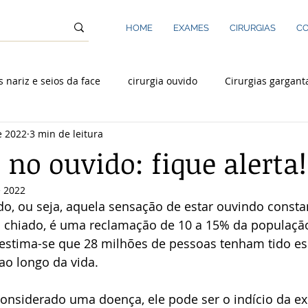
HOME
EXAMES
CIRURGIAS
CO
s nariz e seios da face
cirurgia ouvido
Cirurgias gargant
e 2022
3 min de leitura
Rinoplastia
Laringologia
no ouvido: fique alerta!
e 2022
o, ou seja, aquela sensação de estar ouvindo const
u chiado, é uma reclamação de 10 a 15% da populaçã
 estima-se que 28 milhões de pessoas tenham tido e
o longo da vida.
onsiderado uma doença, ele pode ser o indício da exi