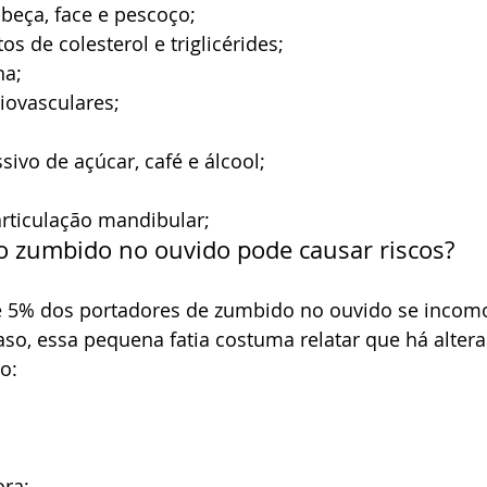
beça, face e pescoço;
os de colesterol e triglicérides;
na;
iovasculares;
ivo de açúcar, café e álcool;
rticulação mandibular;
 o zumbido no ouvido pode causar riscos?
 5% dos portadores de zumbido no ouvido se inco
so, essa pequena fatia costuma relatar que há alter
o:
ra;