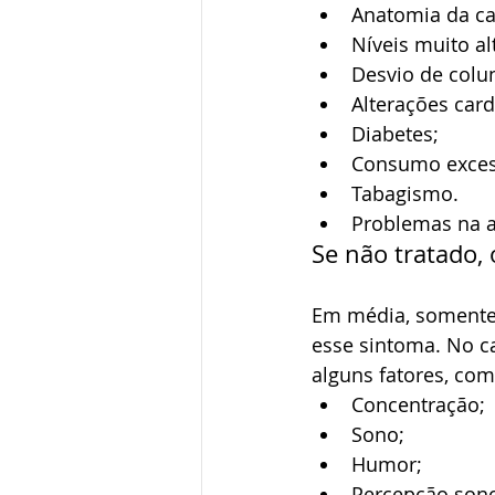
Anatomia da ca
Níveis muito alt
Desvio de colu
Alterações card
Diabetes;
Consumo excess
Tabagismo.
Problemas na a
Se não tratado,
Em média, somente
esse sintoma. No ca
alguns fatores, com
Concentração;
Sono;
Humor;
Percepção sono