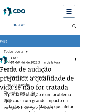
Post
Todos posts
CDO
Todos posts
31 de mai. de 2022
3 min de leitura
Perda de audição
exames
prejudica a qualidade de
Cirurgias nariz e seios da face
cirurgia ouvido
vida se não for tratada
Cirurgias garganta
A perda de audição é um problema 
Blog
que causa um grande impacto na 
vida das pessoas. Mais do que afetar 
Cirurgia de cabeça e pescoço