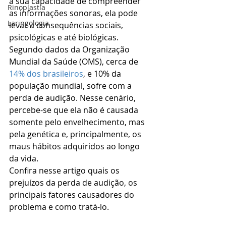
a sua capacidade de compreender 
Rinoplastia
as informações sonoras, ela pode 
Laringologia
levar a consequências sociais, 
psicológicas e até biológicas.
Segundo dados da Organização 
Mundial da Saúde (OMS), cerca de 
14% dos brasileiros
, e 10% da 
população mundial, sofre com a 
perda de audição. Nesse cenário, 
percebe-se que ela não é causada 
somente pelo envelhecimento, mas 
pela genética e, principalmente, os 
maus hábitos adquiridos ao longo 
da vida.
Confira nesse artigo quais os 
prejuízos da perda de audição, os 
principais fatores causadores do 
problema e como tratá-lo.