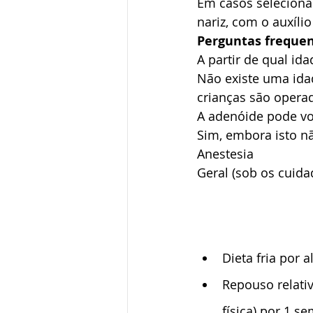
Em casos seleciona
nariz, com o auxíl
Perguntas frequen
A partir de qual ida
Não existe uma idad
crianças são operad
A adenóide pode vol
Sim, embora isto nã
Anestesia
Geral (sob os cuida
Dieta fria por a
Repouso relativ
física) por 1 s