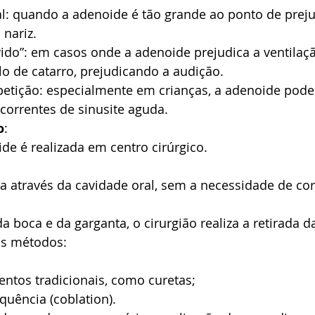
l: quando a adenoide é tão grande ao ponto de preju
 nariz.
ido”: em casos onde a adenoide prejudica a ventilaç
o de catarro, prejudicando a audição.
petição: especialmente em crianças, a adenoide pode
correntes de sinusite aguda.
o
:
ide é realizada em centro cirúrgico.
ada através da cavidade oral, sem a necessidade de cor
a boca e da garganta, o cirurgião realiza a retirada d
is métodos:
entos tradicionais, como curetas;
quência (coblation).