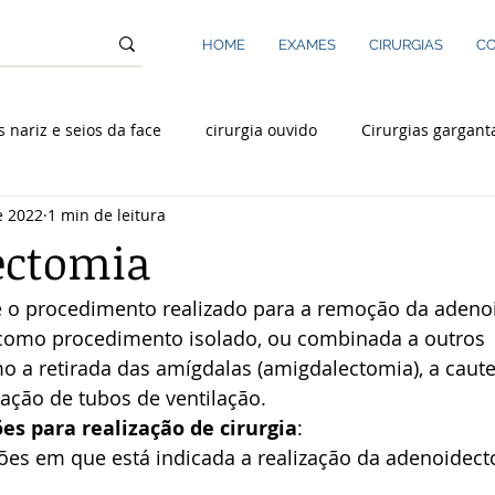
HOME
EXAMES
CIRURGIAS
CO
s nariz e seios da face
cirurgia ouvido
Cirurgias gargant
e 2022
1 min de leitura
Rinoplastia
Laringologia
ectomia
 o procedimento realizado para a remoção da adeno
 como procedimento isolado, ou combinada a outros 
 a retirada das amígdalas (amigdalectomia), a caute
ação de tubos de ventilação.
ões para realização de cirurgia
:
ções em que está indicada a realização da adenoidec