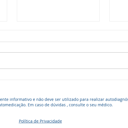
Ciru
Func
Seio
A sin
doen
afet
pesso
que o
Rinoplastia Estruturada x
Redutora
te informativo e não deve ser utilizado para realizar autodiagnós
tomedicação. Em caso de dúvidas , consulte o seu médico.
Política de Privacidade