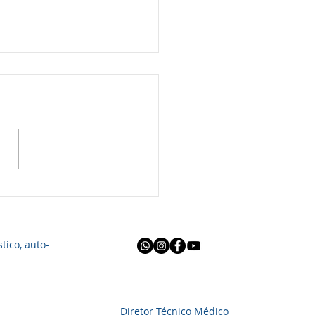
rgia Endoscópica
ional do Nariz e dos
s da Face
usite crônica é uma
ça bastante comum e que
a um grande número de
as. As principais queixas
 paciente pode...
tico, auto-
Diretor Técnico Médico