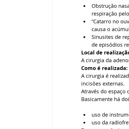
Obstrução nasa
respiração pelo
“Catarro no ouv
causa o acúmul
Sinusites de re
de episódios re
Local de realizaçã
A cirurgia da adeno
Como é realizada:
A cirurgia é realiz
incisões externas.
Através do espaço d
Basicamente há do
uso de instrum
uso da radiofre