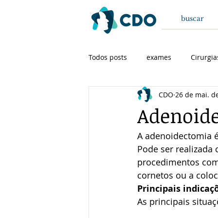
Todos posts
exames
Cirurgia
CDO
26 de mai. d
Cirurgia de cabeça e pescoço
Adenoid
A adenoidectomia é
Pode ser realizada
procedimentos como
cornetos ou a coloc
Principais indicaç
As principais situa