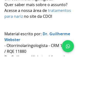
Quer saber mais sobre o assunto? 
Acesse a nossa área de 
tratamentos 
para nariz
 no site da CDO!
Material escrito por: 
Dr. Guilherme 
Webster
- Otorrinolaringologista - CRM 15905 
/ RQE 11880
Dr. Guilherme Webster é formado 
em Medicina pela UFSC e realizou a 
residência médica em 
otorrinolaringologia pelo Hospital 
do Servidor Municipal de São Paulo. 
Seus principais interesses são o 
tratamento clínico e cirúrgico em 
rinologia, otoneurologia, otoplastia, 
atendimento pediátrico e distúrbios 