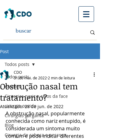
Post
Todos posts
CDO
Todos posts
31 de mai. de 2022
2 min de leitura
Obstrução nasal tem
exames
tratamento?
Cirurgias nariz e seios da face
cirurgia ouvido
Atualizado:
28 de jun. de 2022
A obstrução nasal, popularmente 
Cirurgias garganta
conhecida como nariz entupido, é 
Blog
considerada um sintoma muito 
Cirurgia de cabeça e pescoço
comum e pode indicar diferentes 